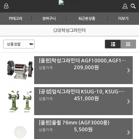
카테고리
장바구니
최근본상품
더보기
(20)탁상그라인더
[올윈]탁상그라인더 AGF10000,AGF10000T #화물착불 AGF10000T(삼상380V)
209,000원
상품가격 :
[공성]입식그라인더 KSUG-10, KSUG-12 (화물착불) KSUG-12 (12
451,000원
상품가격 :
[올윈]울휠 76mm (AGF3000용)
5,500원
상품가격 :