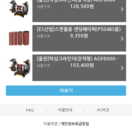
126,500원
상품가격 :
[ES산업]스핀들용 샌딩페이퍼(P504BS용)
9,350원
상품가격 :
[올윈]탁상그라인더(강력형) AGF6000P 150mm(6)(착불)
103,400원
상품가격 :
더보기
FAQ
이용안내
PC버전
이용약관
|
개인정보취급방침