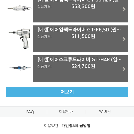
553,300원
상품가격 :
[베셀]에어임팩드라이버 GT-P6.5D (권총형)
511,500원
상품가격 :
[베셀]에어스크류드라이버 GT-H4R (일자형)(주문건) 5mm
524,700원
상품가격 :
더보기
FAQ
이용안내
PC버전
이용약관
|
개인정보취급방침