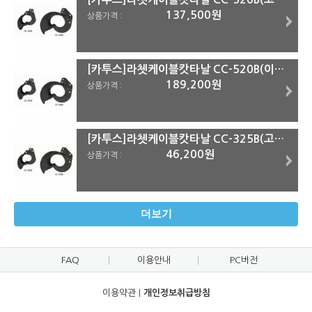
137,500원
상품가격 :
[카투스]라쳇케이블캇타날 CC-520B(이동날)
189,200원
상품가격 :
[카투스]라쳇케이블캇타날 CC-325B(고정날)
46,200원
상품가격 :
더보기
FAQ
이용안내
PC버전
이용약관
|
개인정보취급방침