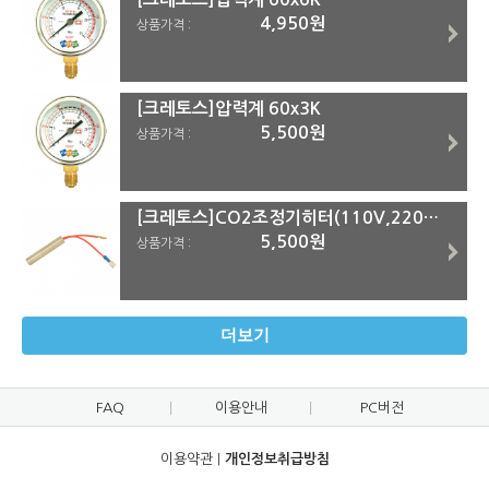
4,950원
상품가격 :
[크레토스]압력계 60x3K
5,500원
상품가격 :
[크레토스]CO2조정기히터(110V,220V) 220V
5,500원
상품가격 :
더보기
FAQ
이용안내
PC버전
이용약관
|
개인정보취급방침