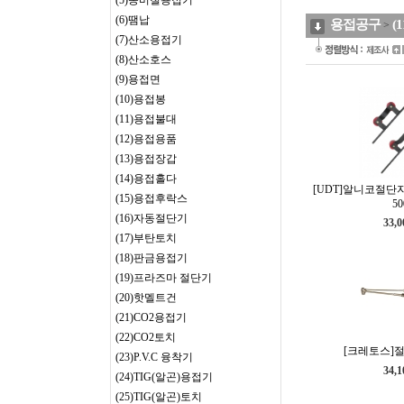
(5)동비철용접기
(6)땜납
용접공구
(
>
(7)산소용접기
(8)산소호스
(9)용접면
(10)용접봉
(11)용접불대
(12)용접용품
(13)용접장갑
(14)용접홀다
[UDT]알니코절단자 A-
(15)용접후락스
50
(16)자동절단기
33,
(17)부탄토치
(18)판금용접기
(19)프라즈마 절단기
(20)핫멜트건
(21)CO2용접기
(22)CO2토치
[크레토스]절단
(23)P.V.C 융착기
34,
(24)TIG(알곤)용접기
(25)TIG(알곤)토치