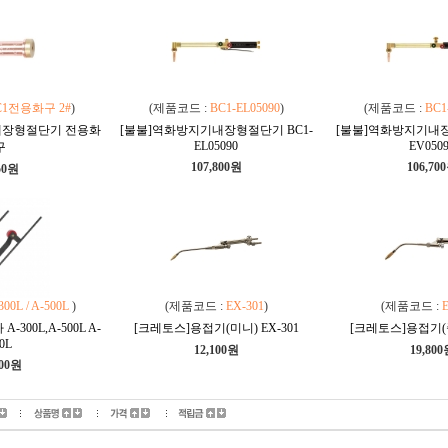
C1전용화구 2#
)
(제품코드 :
BC1-EL05090
)
(제품코드 :
BC1
내장형절단기 전용화
[불불]역화방지기내장형절단기 BC1-
[불불]역화방지기내장
EL05090
EV050
구
107,800원
106,70
50원
300L / A-500L
)
(제품코드 :
EX-301
)
(제품코드 :
E
300L,A-500L A-
[크레토스]용접기(미니) EX-301
[크레토스]용접기(중
0L
12,100원
19,80
800원