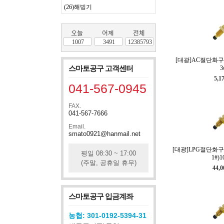
(26)해빙기
1007
3491
12385793
[대광]AC절단화구
스마토공구 고객센터
3
5,1
041-567-0945
FAX.
041-567-7666
Email.
smato0921@hanmail.net
[대광]LPG절단화구
평일 08:30 ~ 17:00
1#)1
(주말, 공휴일 휴무)
44,
스마토공구 입금계좌
농협: 301-0192-5394-31