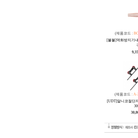
(제품코드 :
B
[불불]역화방지기
9,3
(제품코드 :
A-
[UDT]알니코절단자 A-
30
30,