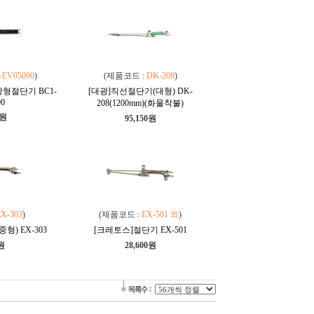
-EV05090
)
(제품코드 :
DK-208
)
형절단기 BC1-
[대광]직선절단기(대형) DK-
90
208(1200mm)(화물착불)
0원
95,150원
X-303
)
(제품코드 :
EX-501 외
)
형) EX-303
[크레토스]절단기 EX-501
0원
28,600원