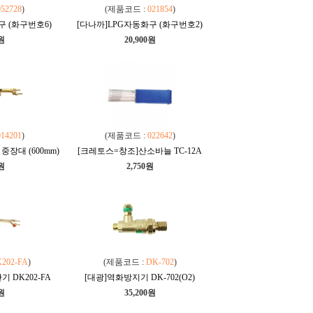
052728
)
(제품코드 :
021854
)
구 (화구번호6)
[다나까]LPG자동화구 (화구번호2)
0원
20,900원
014201
)
(제품코드 :
022642
)
장대 (600mm)
[크레토스=창조]산소바늘 TC-12A
0원
2,750원
202-FA
)
(제품코드 :
DK-702
)
 DK202-FA
[대광]역화방지기 DK-702(O2)
0원
35,200원