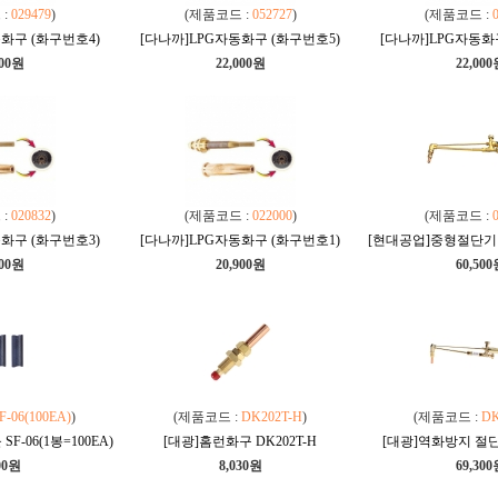
 :
029479
)
(제품코드 :
052727
)
(제품코드 :
화구 (화구번호4)
[다나까]LPG자동화구 (화구번호5)
[다나까]LPG자동화
900원
22,000원
22,00
 :
020832
)
(제품코드 :
022000
)
(제품코드 :
화구 (화구번호3)
[다나까]LPG자동화구 (화구번호1)
[현대공업]중형절단기 중
900원
20,900원
60,50
F-06(100EA)
)
(제품코드 :
DK202T-H
)
(제품코드 :
DK
-06(1봉=100EA)
[대광]홈런화구 DK202T-H
[대광]역화방지 절단기
00원
8,030원
69,30