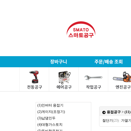
(1)인버터 용접기
(2)게이지(조정기)
용접공구
>
(1
(3)납댐인두
절단기
(23)
|
가열
(4)대형가스토치