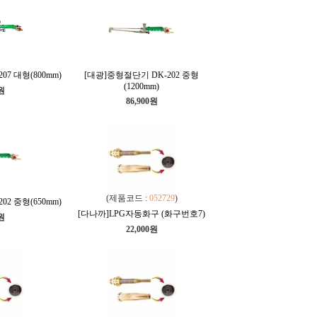
7 대형(800mm)
[대광]중형절단기 DK-202 중형
(1200mm)
0원
86,900원
(제품코드 :
052729
)
2 중형(650mm)
[다나까]LPG자동화구 (화구번호7)
0원
22,000원