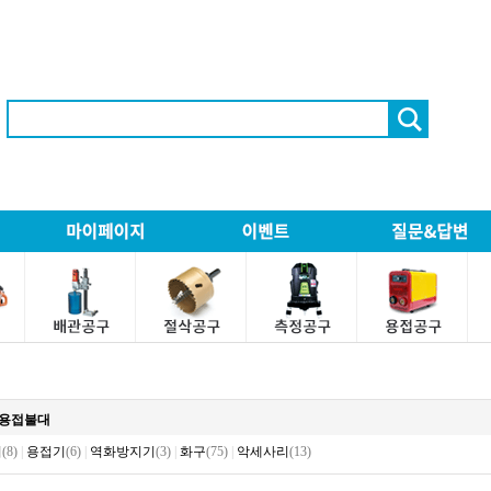
1)용접불대
기
(8)
|
용접기
(6)
|
역화방지기
(3)
|
화구
(75)
|
악세사리
(13)