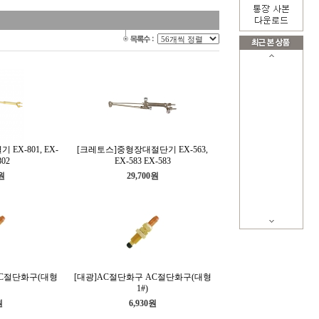
EX-801, EX-
[크레토스]중형장대절단기 EX-563,
802
EX-583 EX-583
0원
29,700원
AC절단화구(대형
[대광]AC절단화구 AC절단화구(대형
1#)
원
6,930원