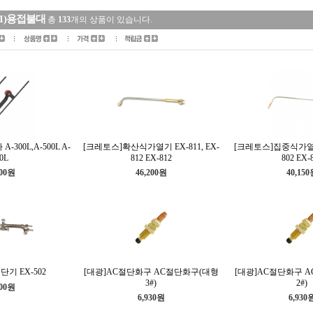
11)용접불대
총
133
개의 상품이 있습니다.
300L,A-500L A-
[크레토스]확산식가열기 EX-811, EX-
[크레토스]집중식가열기 
0L
812 EX-812
802 EX-
000원
46,200원
40,15
기 EX-502
[대광]AC절단화구 AC절단화구(대형
[대광]AC절단화구 
3#)
2#)
100원
6,930원
6,930