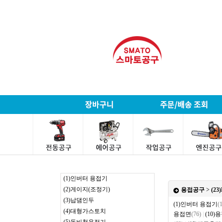
(1)인버터 용접기
(2)게이지(조정기)
용접공구
>
(23
(3)납댐인두
(1)인버터 용접기
(
(4)대형가스토치
용접면
(76)
|
(10)