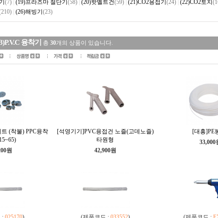
접기
(7)
|
(19)프라즈마 절단기
(58)
|
(20)핫멜트건
(59)
|
(21)CO2용접기
(24)
|
(22)CO2토치
(1
(210)
|
(26)해빙기
(23)
23)P.V.C 융착기
총
30
개의 상품이 있습니다.
트 (착불) PPC융착
[석영기기]PVC용접건 노즐(고데노즐)
[대흥]PE봉
5~65)
타원형
33,00
200원
42,900원
 :
025170
)
(제품코드 :
033552
)
(제품코드 :
E