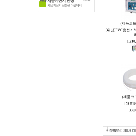
(제품코드
[위닝]PVC용접기MD-
8
1,210
(제품코드
[대흥]P
33,