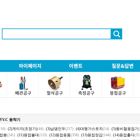
)P.V.C 융착기
110)
|
(2)게이지(조정기)
(44)
|
(3)납댐인두
(217)
|
(4)대형가스토치
(14)
|
(5)동비철용접기
(
용접봉
(241)
|
(11)용접불대
(133)
|
(12)용접용품
(358)
|
(13)용접장갑
(144)
|
(14)용접홀다
(55