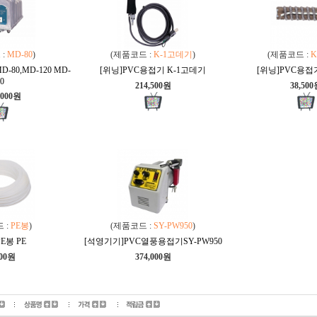
 :
MD-80
)
(제품코드 :
K-1고데기
)
(제품코드 :
K
80,MD-120 MD-
[위닝]PVC용접기 K-1고데기
[위닝]PVC용접
0
214,500원
38,50
,000원
 :
PE봉
)
(제품코드 :
SY-PW950
)
E봉 PE
[석영기기]PVC열풍용접기SY-PW950
000원
374,000원