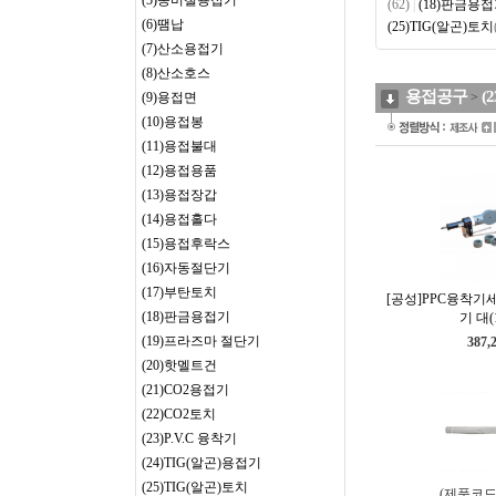
(5)동비철용접기
(62)
|
(18)판금용
(6)땜납
(25)TIG(알곤)토치
(7)산소용접기
(8)산소호스
용접공구
(
(9)용접면
>
(10)용접봉
(11)용접불대
(12)용접용품
(13)용접장갑
(14)용접홀다
(15)용접후락스
(16)자동절단기
(17)부탄토치
[공성]PPC융착기세
(18)판금용접기
기 대(1
(19)프라즈마 절단기
387,
(20)핫멜트건
(21)CO2용접기
(22)CO2토치
(23)P.V.C 융착기
(24)TIG(알곤)용접기
(25)TIG(알곤)토치
(제품코드