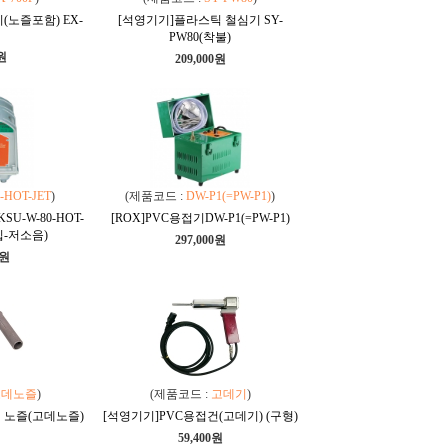
(노즐포함) EX-
[석영기기]플라스틱 철심기 SY-
PW80(착불)
0원
209,000원
-HOT-JET
)
(제품코드 :
DW-P1(=PW-P1)
)
SU-W-80-HOT-
[ROX]PVC용접기DW-P1(=PW-P1)
입-저소음)
297,000원
0원
고데노즐
)
(제품코드 :
고데기
)
 노즐(고데노즐)
[석영기기]PVC용접건(고데기) (구형)
59,400원