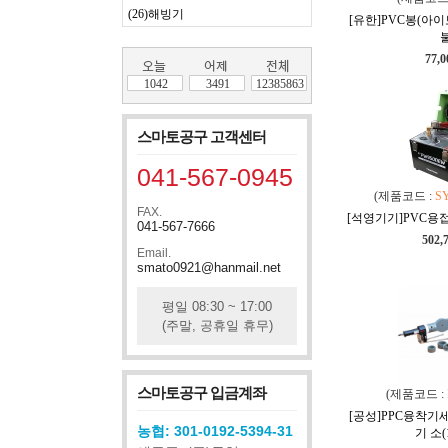
(26)해빙기
[유한]PVC봉(아이보리
불
77,
1042
3491
12385863
스마토공구 고객센터
041-567-0945
(제품코드 :
S
FAX.
[석영기기]PVC용접기
041-567-7666
502,
Email.
smato0921@hanmail.net
평일 08:30 ~ 17:00
(주말, 공휴일 휴무)
스마토공구 입금계좌
(제품코드 :
[공성]PPC융착기세
농협: 301-0192-5394-31
기 소(1