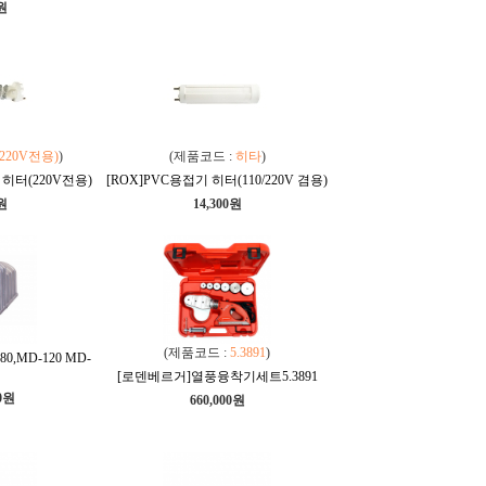
0원
220V전용)
)
(제품코드 :
히타
)
히터(220V전용)
[ROX]PVC용접기 히터(110/220V 겸용)
0원
14,300원
(제품코드 :
5.3891
)
,MD-120 MD-
[로덴베르거]열풍융착기세트5.3891
00원
660,000원