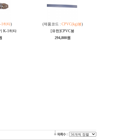
-1히타
)
(제품코드 :
CPVC(kg)봉
)
기 K-1히타
[유한]CPVC봉
0원
294,800원