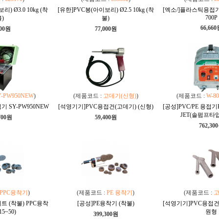
) Ø3.0 10kg (착
[유한]PVC봉(아이보리) Ø2.5 10kg (착
[엑소/]플라스틱용접기
700P
)
불)
66,66
000원
77,000원
Y-PW950NEW
)
(제품코드 :
고데기(신형)
)
(제품코드 :
W-80
 SY-PW950NEW
[석영기기]PVC용접건(고데기) (신형)
[공성]PVC/PE 용접기K
JET(솔펌프타
700원
59,400원
762,30
PPC융착기
)
(제품코드 :
PE 융착기
)
(제품코드 :
트 (착불) PPC융착
[공성]PE융착기 (착불)
[석영기기]PVC용접건
5~50)
원형
399,300원