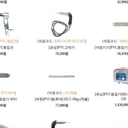
500원
42,90
PVC 용접건
)
(제품코드 :
KSU-W-80-HOT-JET
)
(제품코드 :
히터(
PVC용접건
[공성]PVC고데기
[석영기기]PVC용접기 
300원
79,200원
10,45
:
PVC히터
)
(제품코드 :
012566
)
[위닝]PVC용접기MD-80
120
C용접기 히터
[유한]PVC봉(회색) Ø2.5 10kg (착불)
1,430,0
300원
77,000원