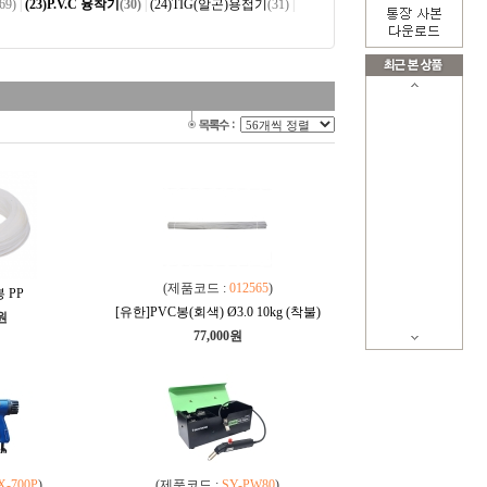
69)
|
(23)P.V.C 융착기
(30)
|
(24)TIG(알곤)용접기
(31)
|
(제품코드 :
012565
)
 PP
[유한]PVC봉(회색) Ø3.0 10kg (착불)
0원
77,000원
X-700P
)
(제품코드 :
SY-PW80
)