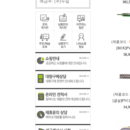
예금주: (주)두일
302,
(제품코드 :
[ROX]
58,
(제품코드 
[공성]PV
14,