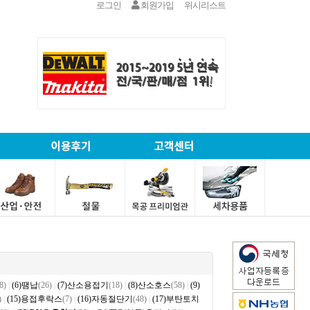
로그인
회원가입
위시리스트
8)
|
(6)땜납
(26)
|
(7)산소용접기
(18)
|
(8)산소호스
(58)
|
(9)
)
|
(15)용접후락스
(7)
|
(16)자동절단기
(48)
|
(17)부탄토치