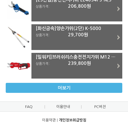
206,800원
상품가격 :
[화신금속]양손가위(2단) K-5000
29,700원
상품가격 :
[밀워키]브러쉬리스충전전지가위 M12 BLPRS-0(12V)#본체
239,800원
상품가격 :
더보기
FAQ
이용안내
PC버전
이용약관
|
개인정보취급방침