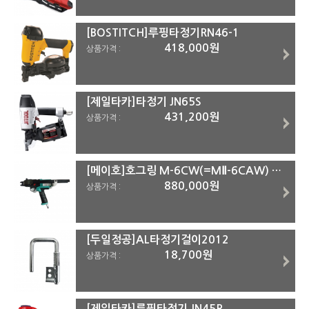
[BOSTITCH]루핑타정기RN46-1
418,000원
상품가격 :
[제일타카]타정기 JN65S
431,200원
상품가격 :
[메이호]호그링 M-6CW(=MⅡ-6CAW) 6Ø핀
880,000원
상품가격 :
[두일정공]AL타정기걸이2012
18,700원
상품가격 :
[제일타카]루핑타정기 JN45R