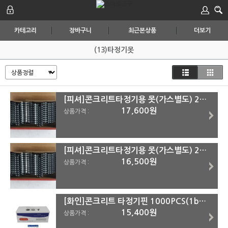
카테고리
장바구니
최근본상품
더보기
(13)타정기못
[피셔]콘크리트타정기용 못(가스별도) 25mm(No.1002320)
17,600원
상품가격 :
[피셔]콘크리트타정기용 못(가스별도) 22mm(N0.1002330)
16,500원
상품가격 :
[화인]콘크리트 타정기핀 1000PCS(1box)#반품불가품목 3.0x25mm (1box=1000pcs)
15,400원
상품가격 :