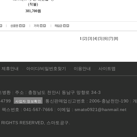
(착불)
381,700원
1
[2]
[3]
[4]
[5]
[6]
[7]
[8]
제휴안내
아이디/비밀번호찾기
이용안내
사이트맵
 조병환
|
주소 : 충청남도 천안시 동남구 망향로 34-3
84799
|
통신판매업신고번호 : 2006-충남천안-190
|
개
사업자 정보확인
|
팩스번호 : 041-567-7666
|
이메일 : smato0921@hanmail.net
LL RIGHTS RESERVED, 스마토공구.