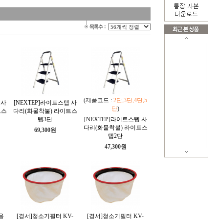
(제품코드 :
2단,3단,4단,5
 사
[NEXTEP]라이트스텝 사
단
)
트스
다리(화물착불) 라이트스
텝3단
[NEXTEP]라이트스텝 사
다리(화물착불) 라이트스
69,300원
텝2단
47,300원
용
[경서]청소기필터 KV-
[경서]청소기필터 KV-