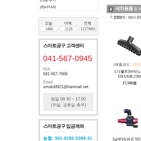
(5)분무기
(6)사다리
세차용품
총
4
3468
3128
12379901
스마토공구 고객센터
041-567-0945
(제품코드 :
1151
FAX.
[.디월트]바닥
041-567-7666
DXVA08-259
Email.
27,500원
smato0921@hanmail.net
평일 08:30 ~ 17:00
(주말, 공휴일 휴무)
스마토공구 입금계좌
농협: 301-0192-5394-31
[남부]슈퍼건 SD1