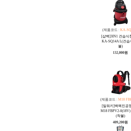
(제품코드 :
KA-SQ
[샵백]3IN1 건습
KA-SQ14A L(건습
불)
132,000원
(제품코드 :
M18 FB
[밀워키]백팩진공
M18 FBPV2-0(18V
(착불)
409,200원