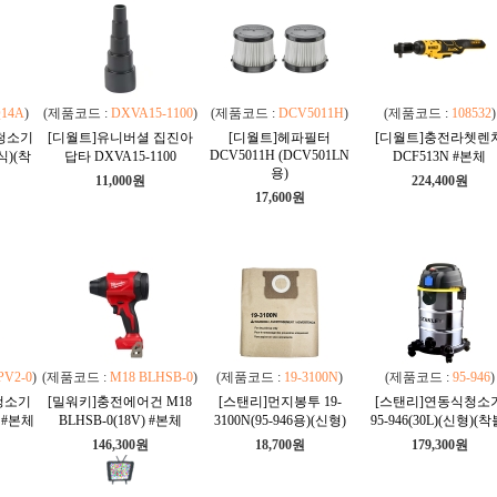
14A
)
(제품코드 :
DXVA15-1100
)
(제품코드 :
DCV5011H
)
(제품코드 :
108532
)
식청소기
[디월트]유니버셜 집진아
[디월트]헤파필터
[디월트]충전라쳇렌
DCV5011H (DCV501LN
식)(착
답타 DXVA15-1100
DCF513N #본체
용)
11,000원
224,400원
17,600원
PV2-0
)
(제품코드 :
M18 BLHSB-0
)
(제품코드 :
19-3100N
)
(제품코드 :
95-946
)
청소기
[밀워키]충전에어건 M18
[스탠리]먼지봉투 19-
[스탠리]연동식청소
) #본체
BLHSB-0(18V) #본체
3100N(95-946용)(신형)
95-946(30L)(신형)(착
146,300원
18,700원
179,300원