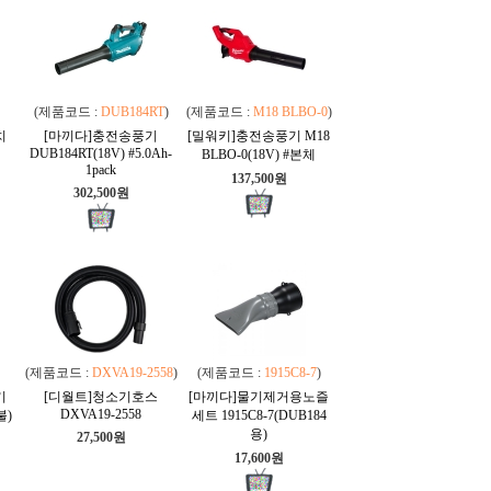
(제품코드 :
DUB184RT
)
(제품코드 :
M18 BLBO-0
)
치
[마끼다]충전송풍기
[밀워키]충전송풍기 M18
DUB184RT(18V) #5.0Ah-
BLBO-0(18V) #본체
1pack
137,500원
302,500원
(제품코드 :
DXVA19-2558
)
(제품코드 :
1915C8-7
)
기
[디월트]청소기호스
[마끼다]물기제거용노즐
DXVA19-2558
불)
세트 1915C8-7(DUB184
용)
27,500원
17,600원