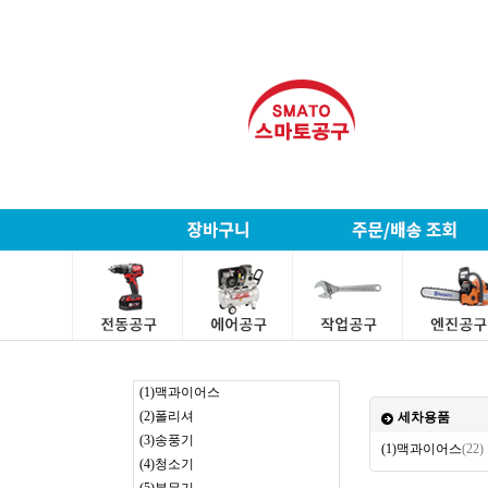
(1)맥과이어스
(2)폴리셔
세차용품
(3)송풍기
(1)맥과이어스
(22)
(4)청소기