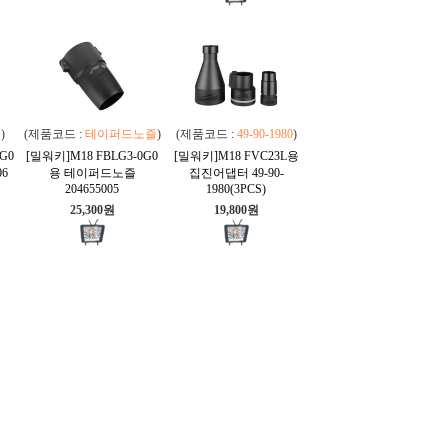
즐
)
(제품코드 :
테이퍼드노즐
)
(제품코드 :
49-90-1980
)
G0
[밀워키]M18 FBLG3-0G0
[밀워키]M18 FVC23L용
06
용 테이퍼드노즐
집진어댑터 49-90-
204655005
1980(3PCS)
25,300원
19,800원