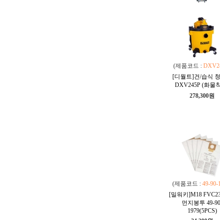
(제품코드 :
DXV2
[디월트]건/습식 
DXV245P (화물
278,300원
(제품코드 :
49-90-
[밀워키]M18 FVC2
먼지봉투 49-90
1979(5PCS)