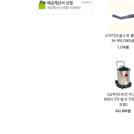
[UDT]연결소켓 
30~90L(38Ø)
7,150원
[남부]슈퍼건 SG2
BH03 T50 탱크 T5
포함)
642,400원