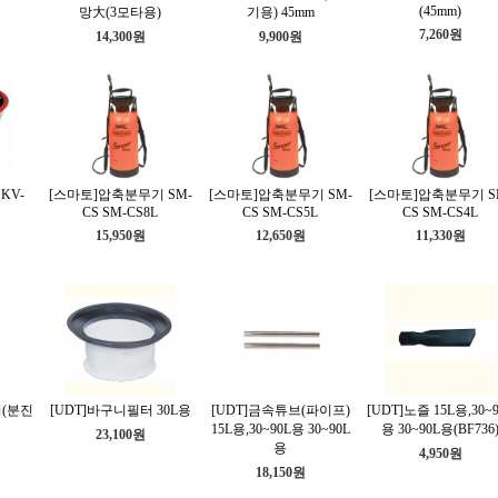
(45mm)
망大(3모타용)
기용) 45mm
7,260원
14,300원
9,900원
KV-
[스마토]압축분무기 SM-
[스마토]압축분무기 SM-
[스마토]압축분무기 S
CS SM-CS8L
CS SM-CS5L
CS SM-CS4L
15,950원
12,650원
11,330원
터(분진
[UDT]바구니필터 30L용
[UDT]금속튜브(파이프)
[UDT]노즐 15L용,30~
15L용,30~90L용 30~90L
용 30~90L용(BF736
23,100원
용
4,950원
18,150원