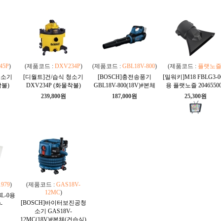
45P
)
(제품코드 :
DXV234P
)
(제품코드 :
GBL18V-800
)
(제품코드 :
플랫노
청소기
[디월트]건/습식 청소기
[BOSCH]충전송풍기
[밀워키]M18 FBLG3-0
착불)
DXV234P (화물착불)
GBL18V-800(18V)#본체
용 플랫노즐 2046550
239,800원
187,000원
25,300원
1979
)
(제품코드 :
GAS18V-
12MC
)
3L-0용
[BOSCH]바이터보진공청
-
소기 GAS18V-
12MC(18V)#본체(건습식)