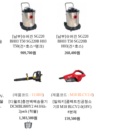
[남부]슈퍼건 SG220
[남부]슈퍼건 SG220
BH03 T50 SG220B H03
BH03 T50 SG220B
L용
T50(건+호스+탱크)
H03(건+호스)
909,700원
268,400원
(제품코드 :
111803
)
(제품코드 :
M18 BLCV2-0
)
V-
화물
[디월트]충전백팩송풍기
[밀워키]콤팩트진공청소
DCMBL800Y2 #4.0Ah-
-
기II M18 BLCV2-0(18V)
2pack (착불)
#본체
1,303,500원
159,500원