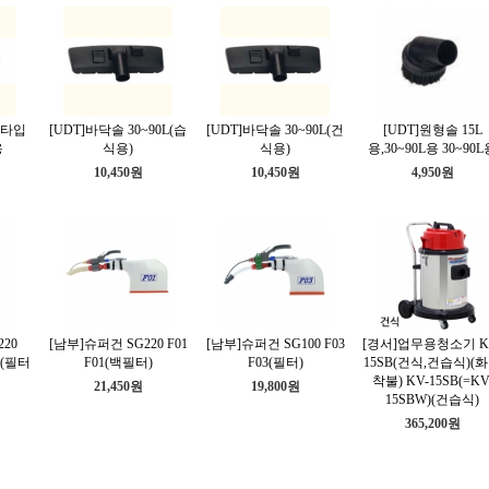
롱타입
[UDT]바닥솔 30~90L(습
[UDT]바닥솔 30~90L(건
[UDT]원형솔 15L
용
식용)
식용)
용,30~90L용 30~90
10,450원
10,450원
4,950원
20
[남부]슈퍼건 SG220 F01
[남부]슈퍼건 SG100 F03
[경서]업무용청소기 K
0(필터
F01(백필터)
F03(필터)
15SB(건식,건습식)(
착불) KV-15SB(=KV
21,450원
19,800원
15SBW)(건습식)
365,200원