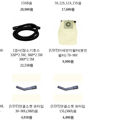
15SB용
5S,12S,12A,15S용
20,900원
17,600원
M-
[경서]청소기호스
[UDT]미세먼지필터(분진
32Ø*2.5M, 38Ø*2.5M
필터) 70~90ℓ
38Ø*2.5M
9,900원
22,550원
90L
[UDT]연결소켓 숏타입
[UDT]연결소켓 숏타입
)
30~90L(38Ø)용
15L(36Ø)용
4,950원
4,400원