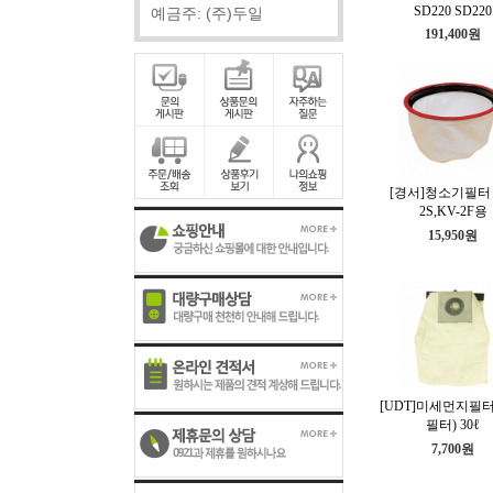
SD220 SD220
예금주: (주)두일
191,400원
[경서]청소기필터 
2S,KV-2F용
15,950원
[UDT]미세먼지필
필터) 30ℓ
7,700원