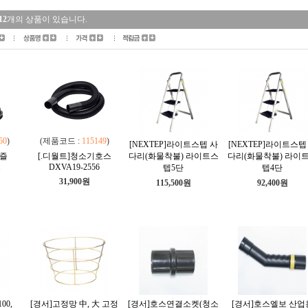
12
개의 상품이 있습니다.
50
)
(제품코드 :
115149
)
[NEXTEP]라이트스텝 사
[NEXTEP]라이트스텝
노즐
[.디월트]청소기호스
다리(화물착불) 라이트스
다리(화물착불) 라이
1
DXVA19-2556
텝5단
텝4단
31,900원
115,500원
92,400원
00,
[경서]고정망 中, 大 고정
[경서]호스연결소켓(청소
[경서]호스엘보 산업