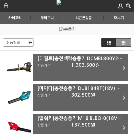
카테고리
장바구니
최근본상품
더보기
(3)송풍기
[디월트]충전백팩송풍기 DCMBL800Y2 #4.0Ah-2pack (개별배송)
1,303,500원
상품가격 :
[마끼다]충전송풍기 DUB184RT(18V) #5.0Ah-1pack
302,500원
상품가격 :
[밀워키]충전송풍기 M18 BLBO-0(18V) #본체
137,500원
상품가격 :